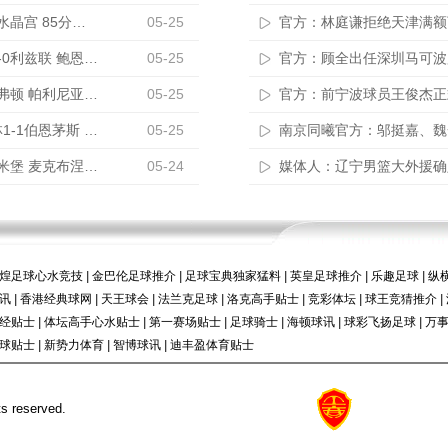
英超收官战：阿森纳2-1水晶宫 85分完美收官斩获联赛冠军
05-25
英超收官战：西汉姆联3-0利兹联 鲍恩传射建功球队无奈降级
05-25
英超收官战：热刺1-0埃弗顿 帕利尼亚进球助球队惊险保级
05-25
英超收官战：诺丁汉森林1-1伯恩茅斯 两队携手晋级欧联杯
05-25
英冠升级赛：赫尔城1-0米堡 麦克布涅破门助球队重返英超
05-24
煌足球心水竞技
|
金巴伦足球推介
|
足球宝典独家猛料
|
英皇足球推介
|
乐趣足球
|
纵
讯
|
香港经典球网
|
天王球会
|
法兰克足球
|
洛克高手贴士
|
竞彩体坛
|
球王竞猜推介
|
经贴士
|
体坛高手心水贴士
|
第一赛场贴士
|
足球骑士
|
海顿球讯
|
球彩飞扬足球
|
万
球贴士
|
新势力体育
|
智博球讯
|
迪丰盈体育贴士
s reserved.