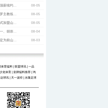
官方：林庭谦拒绝天津满额顶薪续约，将返回中国台湾地区联赛
08-05
官方：顾全出任深圳马可波罗主教练，郑永刚升任球队总教练
08-05
官方：前宁波球员王俊杰正式加盟山西汾酒
08-05
南京同曦官方：邬挺嘉、魏一、胡崇洋、徐远征等6人离队
08-04
媒体人：辽宁男篮大外援确定为前山东高速外援克里斯
08-03
横体育猛料
|
联盟球讯
|
一品
沙龙体育
|
皇牌猛料推荐
|
鸿
事达球讯
|
天一波经
|
永隆足球