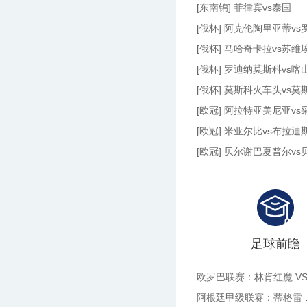
[东南锦] 菲律宾vs泰国
[欧冠] 阿拉特亚美尼亚vs
足球前瞻
阿根廷甲