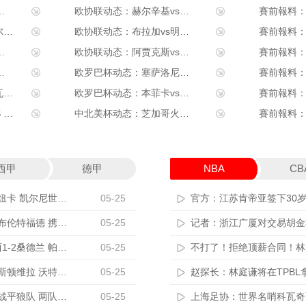
纳什维尔SC VS 莱昂
欧协联动态：赫尔辛基vs马瑟韦尔
巴西杯：福塔雷萨 VS 帕尔梅拉斯
欧协联动态：布拉加vs明斯克迪纳摩
拉斯FC VS 克雷塔罗
欧协联动态：阿贾克斯vs谢尔伯恩
卢卡 VS 西雅图海湾人
欧罗巴杯动态：塞萨洛尼基vs安德莱赫特
巴西杯：弗鲁米嫩塞 VS 瓦斯科达迦马
欧罗巴杯动态：本菲卡vs哈茨
賽前報料
欧罗巴联赛：库奥皮奥 VS 克拉约瓦大学
中北美杯动态：芝加哥火焰vs内卡萨
西甲
德甲
NBA
CB
英超收官战：富勒姆2-0纽卡 凯尔尼世界波迪奥普头球得分
05-25
英超收官战：利物浦1-1布伦特福德 携手挺进下赛季欧冠联赛
05-25
英超收官战：十人切尔西1-2桑德兰 帕尔默进球球队无缘欧战
05-25
英超收官战：曼城1-2阿斯顿维拉 沃特金斯两球福登进球无效
05-25
英超收官战：伯恩利1-1战平狼队 两队积分不足双双降级收场
05-25