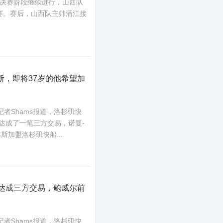
杯决赛阶段继续进行，山西队
决赛。赛后，山西队主帅潘江接
断，即将37岁的他希望加
记者Shams报道，洛杉矶快
达成了一笔三方交易，诺曼-
斯加盟洛杉矶快船...
火达成三方交易，鲍威尔前
记者Shams报道，洛杉矶快