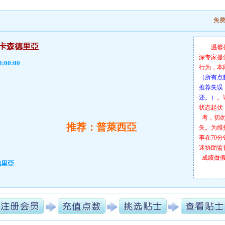
免
拉卡森德里亞
温馨
深专家提
3:00:00
行为，本
（所有点
推荐失误
还。）
。
状态起伏
考，切
推荐：普萊西亞
失。为维
事在70
迷协助监
成绩做
德里亞