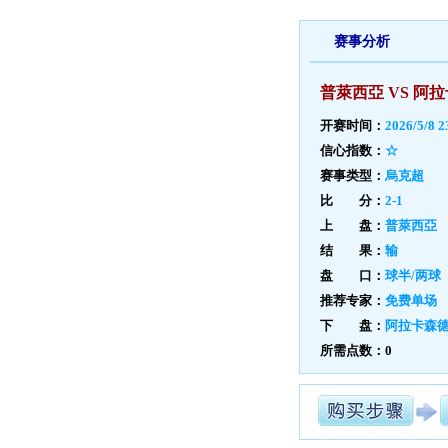
赛事分析
普萊西亞 VS 阿
开赛时间：
2026/5/8 2
信心指数：
☆
赛事类型：
烏克超
比 分：
2-1
上 盘：
普萊西亞
结 果：
输
盘 口：
球半/两球
推荐专家：
免费单场
下 盘：
阿拉卡森
所需点数：0