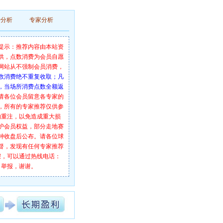
费分析
专家分析
提示：推荐内容由本站资
供，点数消费为会员自愿
网站从不强制会员消费，
数消费绝不重复收取；凡
，当场所消费点数全额返
请各位会员留意各专家的
，所有的专家推荐仅供参
勿重注，以免造成重大损
护会员权益，部分走地赛
分钟收盘后公布。请各位球
督，发现有任何专家推荐
假，可以通过热线电话：
举报，谢谢。