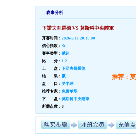
赛事分析
下諾夫哥羅德 VS 莫斯科中央陸軍
开赛时间：
2026/5/11 20:15:00
信心指数：
☆
赛事类型：
俄超
比 分：
1-2
上 盘：
下諾夫哥羅德
推荐：莫
结 果：
赢
盘 口：
受半球
推荐专家：
免费单场
下 盘：
莫斯科中央陸軍
所需点数：0