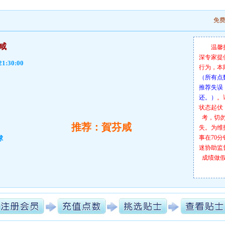
免
咸
温馨
深专家提
21:30:00
行为，本
（所有点
推荐失误
还。）
。
状态起伏
考，切
推荐：賀芬咸
失。为维
事在70
球
迷协助监
成绩做