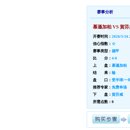
赛事分析
慕遜加柏 VS 賀芬
开赛时间：
2026/5/16 
信心指数：
☆
赛事类型：
德甲
比 分：
4-0
上 盘：
慕遜加柏
结 果：
输
盘 口：
受半球/一
推荐专家：
免费单场
下 盘：
賀芬咸
所需点数：0